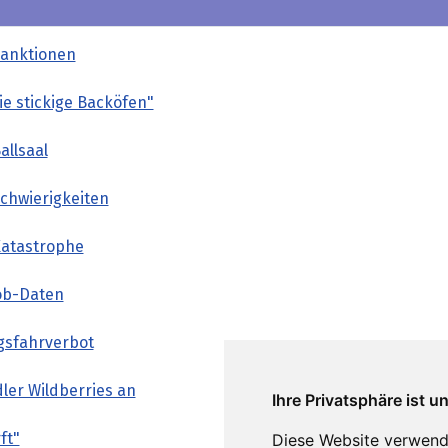
Sanktionen
wie stickige Backöfen"
allsaal
Schwierigkeiten
Katastrophe
ob-Daten
gsfahrverbot
ler Wildberries an
Ihre Privatsphäre ist u
ft"
Diese Website verwend