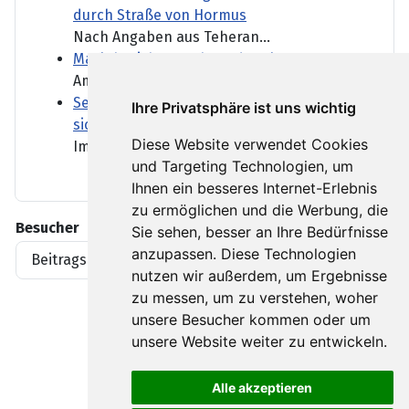
durch Straße von Hormus
Nach Angaben aus Teheran...
Marktbericht: DAX beendet Klettertour
Am Morgen hatte der DAX noch...
Senats-Vorwahl in Michigan: El-Sayed
Ihre Privatsphäre ist uns wichtig
sichert sich Kandidatur für Demokraten
Diese Website verwendet Cookies
Im US-Bundesstaat Michigan...
und Targeting Technologien, um
Ihnen ein besseres Internet-Erlebnis
zu ermöglichen und die Werbung, die
Besucher
Sie sehen, besser an Ihre Bedürfnisse
anzupassen. Diese Technologien
Beitragsaufrufe
1919396
nutzen wir außerdem, um Ergebnisse
zu messen, um zu verstehen, woher
unsere Besucher kommen oder um
unsere Website weiter zu entwickeln.
Alle akzeptieren