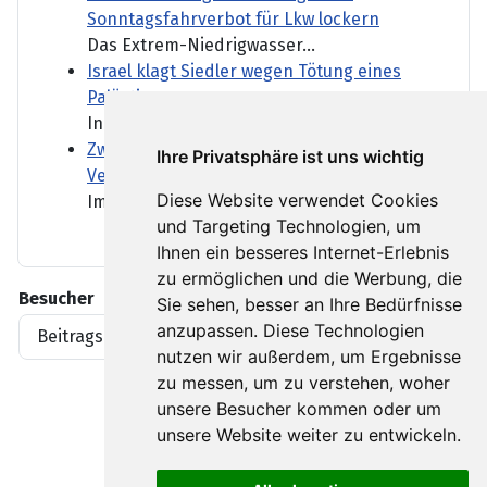
Sonntagsfahrverbot für Lkw lockern
Das Extrem-Niedrigwasser...
Israel klagt Siedler wegen Tötung eines
Palästinensers an
In den vergangenen Jahren...
Zwei Straßenbahnen kollidiert - viele
Ihre Privatsphäre ist uns wichtig
Verletzte in Gelsenkirchen
Diese Website verwendet Cookies
Im nordrhein-westfälischen...
und Targeting Technologien, um
Ihnen ein besseres Internet-Erlebnis
zu ermöglichen und die Werbung, die
Besucher
Sie sehen, besser an Ihre Bedürfnisse
anzupassen. Diese Technologien
Beitragsaufrufe
1919396
nutzen wir außerdem, um Ergebnisse
zu messen, um zu verstehen, woher
unsere Besucher kommen oder um
unsere Website weiter zu entwickeln.