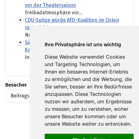
vor der Theatersaison
Freibadatmosphäre vor...
CDU-Spitze würde AfD-Koalition im Osten
nicht dulden
Normalerweise hält sich eine...
Südafrika setzt nach fremdenfeindlichen
Ihre Privatsphäre ist uns wichtig
Krawallen auf Schadensbegrenzung
Diese Website verwendet Cookies
In Südafrika ist in den...
und Targeting Technologien, um
Ihnen ein besseres Internet-Erlebnis
zu ermöglichen und die Werbung, die
Besucher
Sie sehen, besser an Ihre Bedürfnisse
anzupassen. Diese Technologien
Beitragsaufrufe
1919396
nutzen wir außerdem, um Ergebnisse
zu messen, um zu verstehen, woher
unsere Besucher kommen oder um
unsere Website weiter zu entwickeln.