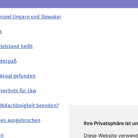
ispiel Ungarn und Slowakei
s
telstand heißt
adespaß
 Nepal gefunden
verbots für Lkw
Obdachlosigkeit beenden?
sees ausgebrochen
Ihre Privatsphäre ist u
en
Diese Website verwend