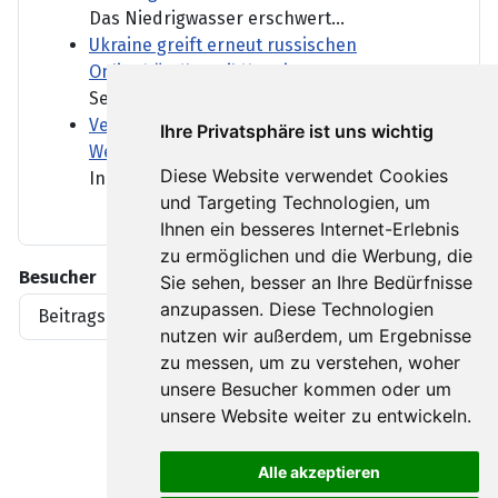
Das Niedrigwasser erschwert...
Ukraine greift erneut russischen
Onlinehändler Wildberries an
Seit einigen Wochen greift...
Verdächtiger Drohnenflug über "Patriot-
Ihre Privatsphäre ist uns wichtig
Werft"
Diese Website verwendet Cookies
In Mechernich befindet sich...
und Targeting Technologien, um
Ihnen ein besseres Internet-Erlebnis
zu ermöglichen und die Werbung, die
Besucher
Sie sehen, besser an Ihre Bedürfnisse
anzupassen. Diese Technologien
Beitragsaufrufe
1919396
nutzen wir außerdem, um Ergebnisse
zu messen, um zu verstehen, woher
unsere Besucher kommen oder um
unsere Website weiter zu entwickeln.
Alle akzeptieren