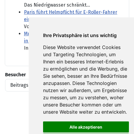
Das Niedrigwasser schränkt...
Paris führt Helmpflicht für E-Roller-Fahrer
ein
Vor allem in Großstädten...
Mutmaßlich ukrainische Drohne explodiert
Ihre Privatsphäre ist uns wichtig
in Bulgarien
Diese Website verwendet Cookies
In Bulgarien ist eine Drohne...
und Targeting Technologien, um
Ihnen ein besseres Internet-Erlebnis
zu ermöglichen und die Werbung, die
Besucher
Sie sehen, besser an Ihre Bedürfnisse
anzupassen. Diese Technologien
Beitragsaufrufe
1919396
nutzen wir außerdem, um Ergebnisse
zu messen, um zu verstehen, woher
unsere Besucher kommen oder um
unsere Website weiter zu entwickeln.
Alle akzeptieren