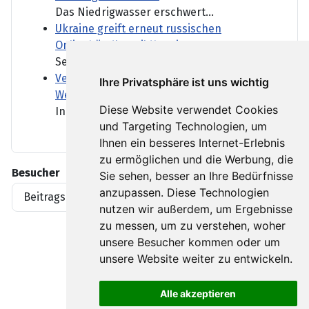
Das Niedrigwasser erschwert...
Ukraine greift erneut russischen
Onlinehändler Wildberries an
Seit einigen Wochen greift...
Verdächtiger Drohnenflug über "Patriot-
Ihre Privatsphäre ist uns wichtig
Werft"
Diese Website verwendet Cookies
In Mechernich befindet sich...
und Targeting Technologien, um
Ihnen ein besseres Internet-Erlebnis
zu ermöglichen und die Werbung, die
Besucher
Sie sehen, besser an Ihre Bedürfnisse
anzupassen. Diese Technologien
Beitragsaufrufe
1919396
nutzen wir außerdem, um Ergebnisse
zu messen, um zu verstehen, woher
unsere Besucher kommen oder um
unsere Website weiter zu entwickeln.
Alle akzeptieren