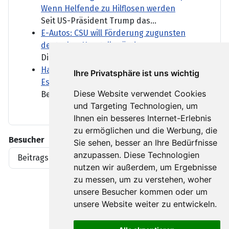
Wenn Helfende zu Hilflosen werden
Seit US-Präsident Trump das...
E-Autos: CSU will Förderung zugunsten
deutscher Hersteller ändern
Die aktuelle...
Haben die USA zu wenig Raketen für eine
Ihre Privatsphäre ist uns wichtig
Eskalation mit Iran?
Diese Website verwendet Cookies
Berichte mehrerer Medien...
und Targeting Technologien, um
Ihnen ein besseres Internet-Erlebnis
zu ermöglichen und die Werbung, die
Besucher
Sie sehen, besser an Ihre Bedürfnisse
anzupassen. Diese Technologien
Beitragsaufrufe
1919396
nutzen wir außerdem, um Ergebnisse
zu messen, um zu verstehen, woher
unsere Besucher kommen oder um
unsere Website weiter zu entwickeln.