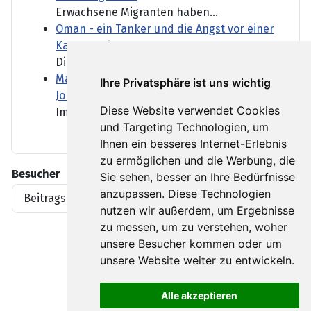
Erwachsene Migranten haben...
Oman - ein Tanker und die Angst vor einer
Katastrophe
Die vor Oman auf Grund...
Marktbericht: Neuer DAX-Rekord nach US-
Ihre Privatsphäre ist uns wichtig
Job-Daten
Diese Website verwendet Cookies
Im Sog der Wall Street hat...
und Targeting Technologien, um
Ihnen ein besseres Internet-Erlebnis
zu ermöglichen und die Werbung, die
Besucher
Sie sehen, besser an Ihre Bedürfnisse
anzupassen. Diese Technologien
Beitragsaufrufe
1919396
nutzen wir außerdem, um Ergebnisse
zu messen, um zu verstehen, woher
unsere Besucher kommen oder um
unsere Website weiter zu entwickeln.
Alle akzeptieren