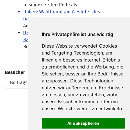
In seiner ersten Rede als...
Italien: Waldbrand am Westufer des
Gardasees ausgebrochen
Am bei Urlaubern beliebten...
Ukraine: Schutzlos gegen ballistische
Ihre Privatsphäre ist uns wichtig
Raketen
Diese Website verwendet Cookies
Russland greift die Ukraine...
und Targeting Technologien, um
Ihnen ein besseres Internet-Erlebnis
zu ermöglichen und die Werbung, die
Besucher
Sie sehen, besser an Ihre Bedürfnisse
anzupassen. Diese Technologien
Beitragsaufrufe
1919396
nutzen wir außerdem, um Ergebnisse
zu messen, um zu verstehen, woher
unsere Besucher kommen oder um
unsere Website weiter zu entwickeln.
Alle akzeptieren