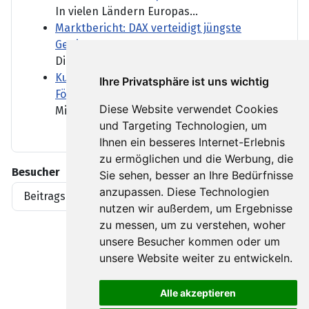
In vielen Ländern Europas...
Marktbericht: DAX verteidigt jüngste
Gewinne
Die Flut an Geschäftszahlen...
Kulturstaatsminister Weimer will mehr
Ihre Privatsphäre ist uns wichtig
Fördergelder für Gedenkstätten
Diese Website verwendet Cookies
Mit einer starken...
und Targeting Technologien, um
Ihnen ein besseres Internet-Erlebnis
zu ermöglichen und die Werbung, die
Besucher
Sie sehen, besser an Ihre Bedürfnisse
anzupassen. Diese Technologien
Beitragsaufrufe
1919396
nutzen wir außerdem, um Ergebnisse
zu messen, um zu verstehen, woher
unsere Besucher kommen oder um
unsere Website weiter zu entwickeln.
Alle akzeptieren