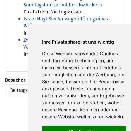
Sonntagsfahrverbot für Lkw lockern
Das Extrem-Niedrigwasser...
Israel klagt Siedler wegen Tötung eines
Palästinensers an
In den vergangenen Jahren...
Zwei Straßenbahnen kollidiert - viele
Ihre Privatsphäre ist uns wichtig
Verletzte in Gelsenkirchen
Diese Website verwendet Cookies
Im nordrhein-westfälischen...
und Targeting Technologien, um
Ihnen ein besseres Internet-Erlebnis
zu ermöglichen und die Werbung, die
Besucher
Sie sehen, besser an Ihre Bedürfnisse
anzupassen. Diese Technologien
Beitragsaufrufe
1919396
nutzen wir außerdem, um Ergebnisse
zu messen, um zu verstehen, woher
unsere Besucher kommen oder um
unsere Website weiter zu entwickeln.