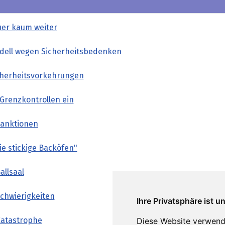
uer kaum weiter
odell wegen Sicherheitsbedenken
icherheitsvorkehrungen
t Grenzkontrollen ein
Sanktionen
wie stickige Backöfen"
allsaal
Schwierigkeiten
Ihre Privatsphäre ist u
Katastrophe
Diese Website verwend