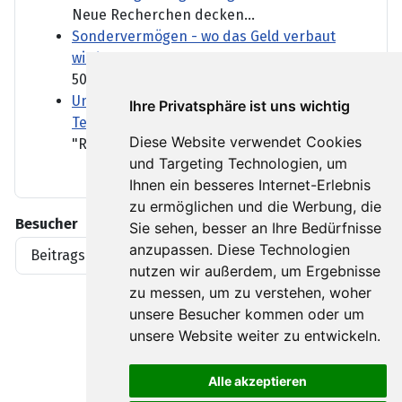
Neue Recherchen decken...
Sondervermögen - wo das Geld verbaut
wird
500 Milliarden Euro...
Unionsfraktionschef Frei fordert von Bas
Ihre Privatsphäre ist uns wichtig
Tempo bei Rentenreform
Diese Website verwendet Cookies
"Rente mit 63" - abschaffen...
und Targeting Technologien, um
Ihnen ein besseres Internet-Erlebnis
zu ermöglichen und die Werbung, die
Besucher
Sie sehen, besser an Ihre Bedürfnisse
anzupassen. Diese Technologien
Beitragsaufrufe
1919396
nutzen wir außerdem, um Ergebnisse
zu messen, um zu verstehen, woher
unsere Besucher kommen oder um
unsere Website weiter zu entwickeln.
Alle akzeptieren