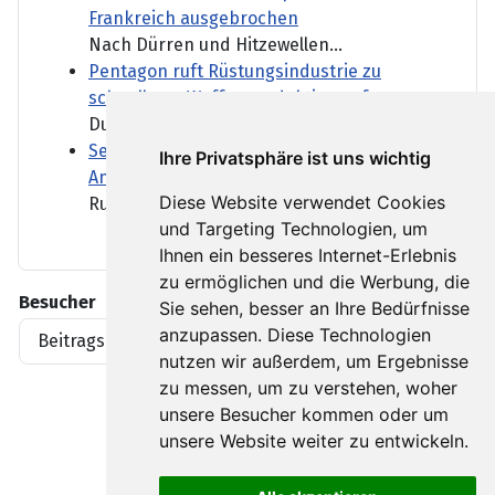
Frankreich ausgebrochen
Nach Dürren und Hitzewellen...
Pentagon ruft Rüstungsindustrie zu
schnellerer Waffenproduktion auf
Durch den Iran-Krieg sind...
Selenskyj droht mit "angemessener
Ihre Privatsphäre ist uns wichtig
Antwort" auf russische Angriffe
Diese Website verwendet Cookies
Russland hat am Sonntag die...
und Targeting Technologien, um
Ihnen ein besseres Internet-Erlebnis
zu ermöglichen und die Werbung, die
Besucher
Sie sehen, besser an Ihre Bedürfnisse
anzupassen. Diese Technologien
Beitragsaufrufe
1919396
nutzen wir außerdem, um Ergebnisse
zu messen, um zu verstehen, woher
unsere Besucher kommen oder um
unsere Website weiter zu entwickeln.