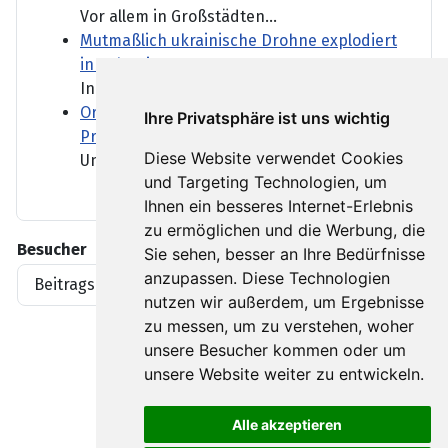
Vor allem in Großstädten...
Mutmaßlich ukrainische Drohne explodiert
in Bulgarien
In Bulgarien ist eine Drohne...
Orban-Kritiker Baka soll Ungarns neuer
Ihre Privatsphäre ist uns wichtig
Präsident werden
Diese Website verwendet Cookies
Ungarn bekommt einen neuen...
und Targeting Technologien, um
Ihnen ein besseres Internet-Erlebnis
zu ermöglichen und die Werbung, die
Besucher
Sie sehen, besser an Ihre Bedürfnisse
anzupassen. Diese Technologien
Beitragsaufrufe
1919396
nutzen wir außerdem, um Ergebnisse
zu messen, um zu verstehen, woher
unsere Besucher kommen oder um
unsere Website weiter zu entwickeln.
Alle akzeptieren