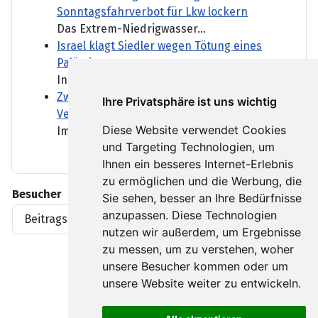
Sonntagsfahrverbot für Lkw lockern
Das Extrem-Niedrigwasser...
Israel klagt Siedler wegen Tötung eines
Palästinensers an
In den vergangenen Jahren...
Zwei Straßenbahnen kollidiert - viele
Ihre Privatsphäre ist uns wichtig
Verletzte in Gelsenkirchen
Diese Website verwendet Cookies
Im nordrhein-westfälischen...
und Targeting Technologien, um
Ihnen ein besseres Internet-Erlebnis
zu ermöglichen und die Werbung, die
Besucher
Sie sehen, besser an Ihre Bedürfnisse
anzupassen. Diese Technologien
Beitragsaufrufe
1919396
nutzen wir außerdem, um Ergebnisse
zu messen, um zu verstehen, woher
unsere Besucher kommen oder um
unsere Website weiter zu entwickeln.