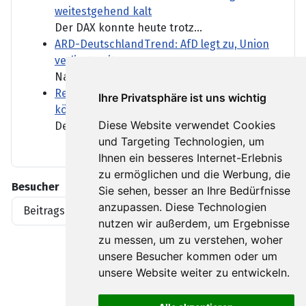
weitestgehend kalt
Der DAX konnte heute trotz...
ARD-DeutschlandTrend: AfD legt zu, Union
verliert weiter
Nach der Kabinettsumbildung...
Reform des Gewaltschutzgesetzes: Was
Ihre Privatsphäre ist uns wichtig
können Fußfesseln leisten?
Diese Website verwendet Cookies
Der Anschlag auf den CSD in...
und Targeting Technologien, um
Ihnen ein besseres Internet-Erlebnis
zu ermöglichen und die Werbung, die
Besucher
Sie sehen, besser an Ihre Bedürfnisse
anzupassen. Diese Technologien
Beitragsaufrufe
1919396
nutzen wir außerdem, um Ergebnisse
zu messen, um zu verstehen, woher
unsere Besucher kommen oder um
unsere Website weiter zu entwickeln.