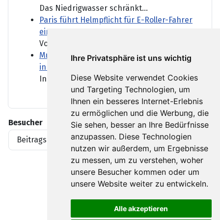
Das Niedrigwasser schränkt...
Paris führt Helmpflicht für E-Roller-Fahrer
ein
Vor allem in Großstädten...
Mutmaßlich ukrainische Drohne explodiert
Ihre Privatsphäre ist uns wichtig
in Bulgarien
Diese Website verwendet Cookies
In Bulgarien ist eine Drohne...
und Targeting Technologien, um
Ihnen ein besseres Internet-Erlebnis
zu ermöglichen und die Werbung, die
Besucher
Sie sehen, besser an Ihre Bedürfnisse
anzupassen. Diese Technologien
Beitragsaufrufe
1919396
nutzen wir außerdem, um Ergebnisse
zu messen, um zu verstehen, woher
unsere Besucher kommen oder um
unsere Website weiter zu entwickeln.
Alle akzeptieren