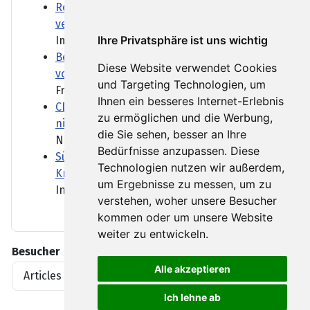
Rotes Meer: Wie die Huthi den Iran-Krieg
verändern
Ihre Privatsphäre ist uns wichtig
Im Jemen nimmt die Gewalt...
Berliner Volksbühne eröffnet Schwimmbad
Diese Website verwendet Cookies
vor der Theatersaison
und Targeting Technologien, um
Freibadatmosphäre vor...
Ihnen ein besseres Internet-Erlebnis
CDU-Spitze würde AfD-Koalition im Osten
zu ermöglichen und die Werbung,
nicht dulden
die Sie sehen, besser an Ihre
Normalerweise hält sich eine...
Bedürfnisse anzupassen. Diese
Südafrika setzt nach fremdenfeindlichen
Technologien nutzen wir außerdem,
Krawallen auf Schadensbegrenzung
um Ergebnisse zu messen, um zu
In Südafrika ist in den...
verstehen, woher unsere Besucher
kommen oder um unsere Website
weiter zu entwickeln.
Besucher
Alle akzeptieren
Articles View Hits
1919396
Ich lehne ab