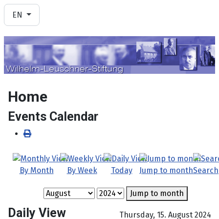
Select your language
EN
Home
Events Calendar
By Month
By Week
Today
Jump to month
Search
Jump to month
Daily View
Thursday, 15. August 2024