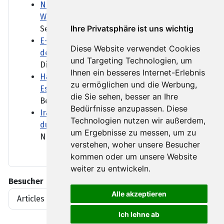
Nach Kürzungen von US-Hilfen in Nepal:
Wenn Helfende zu Hilflosen werden
Ihre Privatsphäre ist uns wichtig
Seit US-Präsident Trump das...
E-Autos: CSU will Förderung zugunsten
Diese Website verwendet Cookies
deutscher Hersteller ändern
und Targeting Technologien, um
Die aktuelle...
Ihnen ein besseres Internet-Erlebnis
Haben die USA zu wenig Raketen für eine
zu ermöglichen und die Werbung,
Eskalation mit Iran?
die Sie sehen, besser an Ihre
Berichte mehrerer Medien...
Bedürfnisse anzupassen. Diese
Iran und Oman einigen sich auf neue Route
Technologien nutzen wir außerdem,
durch Straße von Hormus
um Ergebnisse zu messen, um zu
Nach Angaben aus Teheran...
verstehen, woher unsere Besucher
kommen oder um unsere Website
weiter zu entwickeln.
Besucher
Alle akzeptieren
Articles View Hits
1919396
Ich lehne ab