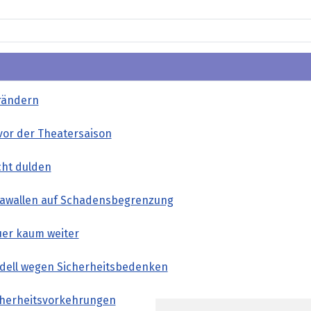
erändern
vor der Theatersaison
cht dulden
Krawallen auf Schadensbegrenzung
uer kaum weiter
odell wegen Sicherheitsbedenken
icherheitsvorkehrungen