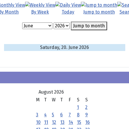
By Month
By Week
Today
Jump to month
Sea
Jump to month
Saturday, 20. June 2026
August 2026
M
T
W
T
F
S
S
1
2
3
4
5
6
7
8
9
10
11
12
13
14
15
16