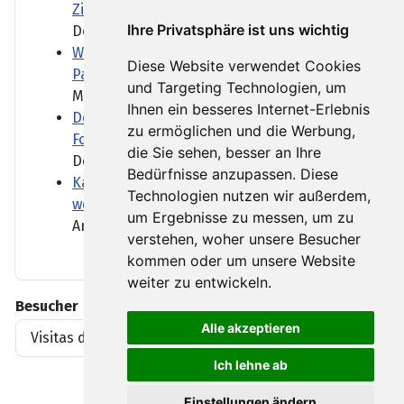
Ziele knüpfen
Ihre Privatsphäre ist uns wichtig
Der neue Verkehrsminister...
Wie sich Krankenhäuser auf Demenz-
Diese Website verwendet Cookies
Patienten einstellen
und Targeting Technologien, um
Menschen mit Demenz brauchen...
Ihnen ein besseres Internet-Erlebnis
Dobrindt will nach Drohnen-Vorfall
zu ermöglichen und die Werbung,
Forschung ausbauen
die Sie sehen, besser an Ihre
Der Fund am Flughafen...
Bedürfnisse anzupassen. Diese
Kanadische Provinz British Columbia ruft
Technologien nutzen wir außerdem,
wegen Waldbränden Notstand aus
um Ergebnisse zu messen, um zu
Angefacht durch starke Winde...
verstehen, woher unsere Besucher
kommen oder um unsere Website
weiter zu entwickeln.
Besucher
Alle akzeptieren
Visitas del artículo
1919396
Ich lehne ab
Einstellungen ändern