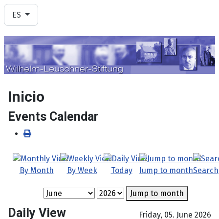
Seleccione su idioma
ES
Inicio
Events Calendar
By Month
By Week
Today
Jump to month
Search
Jump to month
Daily View
Friday, 05. June 2026