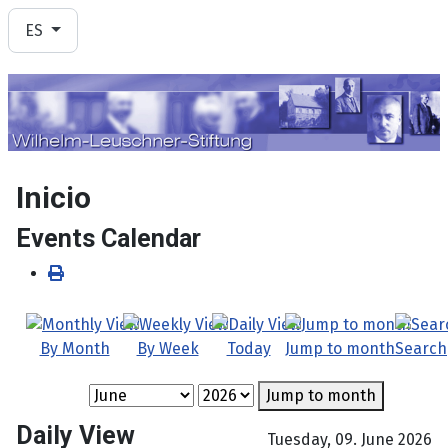
Seleccione su idioma
ES
Inicio
Events Calendar
By Month
By Week
Today
Jump to month
Search
Jump to month
Daily View
Tuesday, 09. June 2026