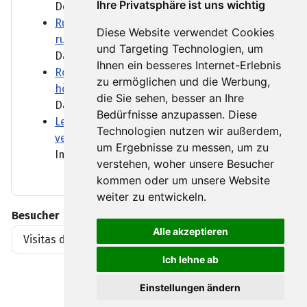
Ihre Privatsphäre ist uns wichtig
Der Flughafen Leipzig/Halle...
Russisches Haus in Berlin: Tarnung für
Diese Website verwendet Cookies
russische Geheimdienste?
und Targeting Technologien, um
Das Russische Haus der...
Ihnen ein besseres Internet-Erlebnis
Robert Koch-Institut: Zahl der Hitzetoten
zu ermöglichen und die Werbung,
höher als angenommen
die Sie sehen, besser an Ihre
Das Robert Koch-Institut hat...
Bedürfnisse anzupassen. Diese
Lebenslange Haft nach Auto-Anschlag auf
Technologien nutzen wir außerdem,
ver.di-Demo in München
um Ergebnisse zu messen, um zu
Im Prozess um den tödlichen...
verstehen, woher unsere Besucher
kommen oder um unsere Website
weiter zu entwickeln.
Besucher
Alle akzeptieren
Visitas del artículo
1919396
Ich lehne ab
Einstellungen ändern