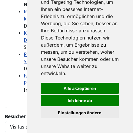
und Targeting Technologien, um
Nach der Kabinettsumbildung...
Ihnen ein besseres Internet-
Reform des Gewaltschutzgesetzes: Was
Erlebnis zu ermöglichen und die
können Fußfesseln leisten?
Werbung, die Sie sehen, besser an
Der Anschlag auf den CSD in...
Ihre Bedürfnisse anzupassen.
Keine Infos zum Netzwerk des Abdul B.:
Diese Technologien nutzen wir
Das Schweigen des BND
außerdem, um Ergebnisse zu
Schon vor dem Anschlag waren...
messen, um zu verstehen, woher
Extrem-Niedrigwasser: Bilger will
unsere Besucher kommen oder um
Sonntagsfahrverbot für Lkw lockern
unsere Website weiter zu
Das Extrem-Niedrigwasser...
entwickeln.
Israel klagt Siedler wegen Tötung eines
Palästinensers an
Alle akzeptieren
In den vergangenen Jahren...
Ich lehne ab
Einstellungen ändern
Besucher
Visitas del artículo
1919396