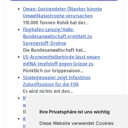
Oman: Gestrandeter Öltanker könnte
Umweltkatastrophe verursachen
110.000 Tonnen Rohöl hat der...
Flughafen Leipzig/Halle:
Bundesanwaltschaft ermittelt zu
Sprengstoff-Drohne
Die Bundesanwaltschaft hat...
US-Arzneimittelbehörde lässt neuen
mRNA-Impfstoff gegen Grippe zu
Pünktlich zur Grippesaison...
Strategiepapier zeigt Infantinos
Zukunftsvision für die FIFA
Es wird nichts mit den...
Marktbericht: Zahlenflut lässt Anleger
weitestgehend kalt
Ihre Privatsphäre ist uns wichtig
Der DAX konnte heute trotz...
ARD-DeutschlandTrend: AfD legt zu, Union
Diese Website verwendet Cookies
verliert weiter