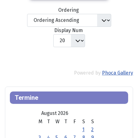
Ordering
Display Num
Powered by
Phoca Gallery
Termine
August 2026
M
T
W
T
F
S
S
1
2
3
4
5
6
7
8
9