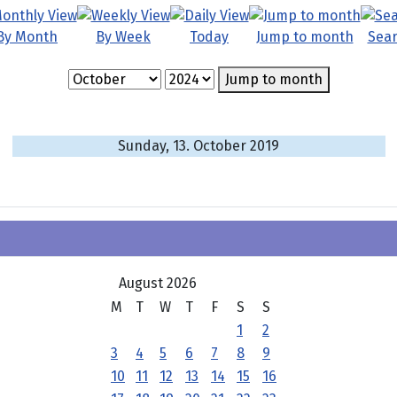
By Month
By Week
Today
Jump to month
Sea
Jump to month
Sunday, 13. October 2019
August 2026
M
T
W
T
F
S
S
1
2
3
4
5
6
7
8
9
10
11
12
13
14
15
16