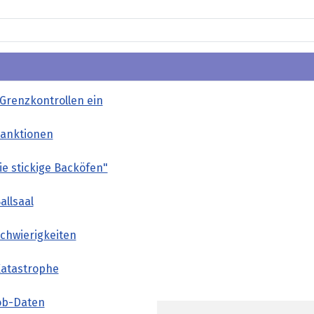
t Grenzkontrollen ein
Sanktionen
wie stickige Backöfen"
allsaal
Schwierigkeiten
Katastrophe
ob-Daten