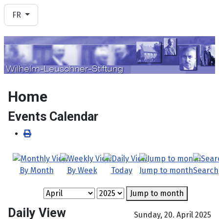
Sélectionnez votre langue
FR
Home
Events Calendar
By Month
By Week
Today
Jump to month
Search
Jump to month
Daily View
Sunday, 20. April 2025