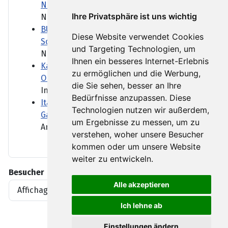
Nepal gefunden
Ihre Privatsphäre ist uns wichtig
Neun Monate lagen die...
BUND kritisiert Lockerung des
Diese Website verwendet Cookies
Sonntagsfahrverbots für Lkw
und Targeting Technologien, um
Niedrigwasser in deutschen...
Ihnen ein besseres Internet-Erlebnis
Kann der neue britische Premier Burnham
zu ermöglichen und die Werbung,
Obdachlosigkeit beenden?
die Sie sehen, besser an Ihre
In seiner ersten Rede als...
Bedürfnisse anzupassen. Diese
Italien: Waldbrand am Westufer des
Technologien nutzen wir außerdem,
Gardasees ausgebrochen
um Ergebnisse zu messen, um zu
Am bei Urlaubern beliebten...
verstehen, woher unsere Besucher
kommen oder um unsere Website
weiter zu entwickeln.
Besucher
Alle akzeptieren
Affichages d'articles
1919396
Ich lehne ab
Einstellungen ändern