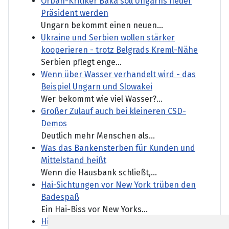
Orban-Kritiker Baka soll Ungarns neuer
Präsident werden
Ungarn bekommt einen neuen...
Ukraine und Serbien wollen stärker
kooperieren - trotz Belgrads Kreml-Nähe
Serbien pflegt enge...
Wenn über Wasser verhandelt wird - das
Beispiel Ungarn und Slowakei
Wer bekommt wie viel Wasser?...
Großer Zulauf auch bei kleineren CSD-
Demos
Deutlich mehr Menschen als...
Was das Bankensterben für Kunden und
Mittelstand heißt
Wenn die Hausbank schließt,...
Hai-Sichtungen vor New York trüben den
Badespaß
Ein Hai-Biss vor New Yorks...
Himalaya: Fünf vermisste Bergsteiger tot in