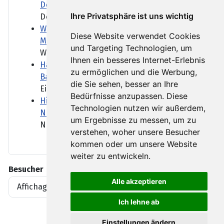
Demos
Ihre Privatsphäre ist uns wichtig
Deutlich mehr Menschen als...
Was das Bankensterben für Kunden und
Diese Website verwendet Cookies
Mittelstand heißt
und Targeting Technologien, um
Wenn die Hausbank schließt,...
Ihnen ein besseres Internet-Erlebnis
Hai-Sichtungen vor New York trüben den
zu ermöglichen und die Werbung,
Badespaß
die Sie sehen, besser an Ihre
Ein Hai-Biss vor New Yorks...
Bedürfnisse anzupassen. Diese
Himalaya: Fünf vermisste Bergsteiger tot in
Technologien nutzen wir außerdem,
Nepal gefunden
um Ergebnisse zu messen, um zu
Neun Monate lagen die...
verstehen, woher unsere Besucher
kommen oder um unsere Website
weiter zu entwickeln.
Besucher
Alle akzeptieren
Affichages d'articles
1919396
Ich lehne ab
Einstellungen ändern