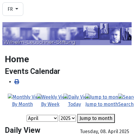
Sélectionnez votre langue
FR
Home
Events Calendar
By Month
By Week
Today
Jump to month
Search
Jump to month
Daily View
Tuesday, 08. April 2025