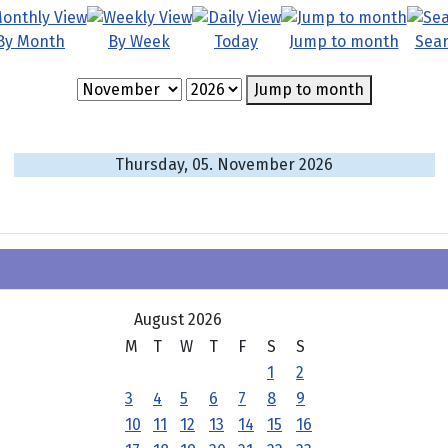
By Month
By Week
Today
Jump to month
Sea
Jump to month
Thursday, 05. November 2026
August 2026
M
T
W
T
F
S
S
1
2
3
4
5
6
7
8
9
10
11
12
13
14
15
16