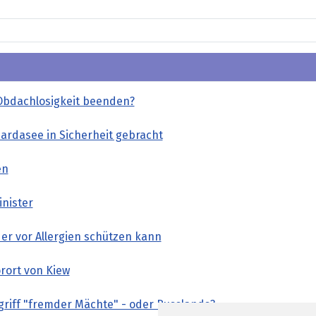
Obdachlosigkeit beenden?
rdasee in Sicherheit gebracht
en
inister
er vor Allergien schützen kann
orort von Kiew
griff "fremder Mächte" - oder Russlands?