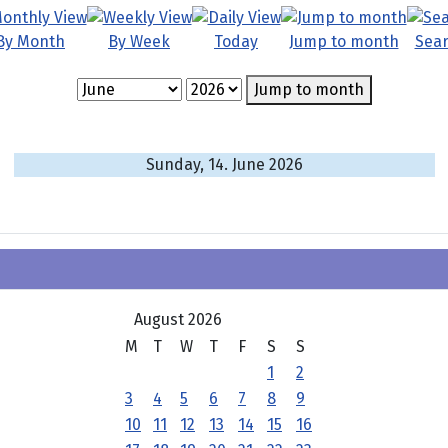
By Month
By Week
Today
Jump to month
Sea
Jump to month
Sunday, 14. June 2026
August 2026
M
T
W
T
F
S
S
1
2
3
4
5
6
7
8
9
10
11
12
13
14
15
16