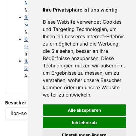
Nepal gefunden
Ihre Privatsphäre ist uns wichtig
Neun Monate lagen die...
BUND kritisiert Lockerung des
Diese Website verwendet Cookies
Sonntagsfahrverbots für Lkw
und Targeting Technologien, um
Niedrigwasser in deutschen...
Ihnen ein besseres Internet-Erlebnis
Kann der neue britische Premier Burnham
zu ermöglichen und die Werbung,
Obdachlosigkeit beenden?
die Sie sehen, besser an Ihre
In seiner ersten Rede als...
Bedürfnisse anzupassen. Diese
Italien: Waldbrand am Westufer des
Technologien nutzen wir außerdem,
Gardasees ausgebrochen
um Ergebnisse zu messen, um zu
Am bei Urlaubern beliebten...
verstehen, woher unsere Besucher
kommen oder um unsere Website
weiter zu entwickeln.
Besucher
Alle akzeptieren
Кол-во просмотров материалов
1919396
Ich lehne ab
Einstellungen ändern