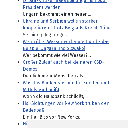
Orban-Kritiker Baka soll Ungarns neuer
Präsident werden
Ungarn bekommt einen neuen...
Ukraine und Serbien wollen stärker
kooperieren - trotz Belgrads Kreml-Nähe
Serbien pflegt enge...
Wenn über Wasser verhandelt wird - das
Beispiel Ungarn und Slowakei
Wer bekommt wie viel Wasser?...
Großer Zulauf auch bei kleineren CSD-
Demos
Deutlich mehr Menschen als...
Was das Bankensterben für Kunden und
Mittelstand heißt
Wenn die Hausbank schließt,...
Hai-Sichtungen vor New York trüben den
Badespaß
Ein Hai-Biss vor New Yorks...
Himalaya: Fünf vermisste Bergsteiger tot in