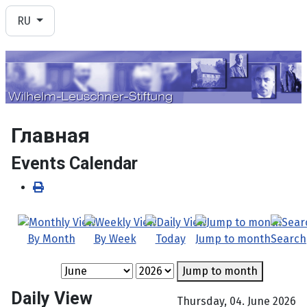
Выберите язык
RU
Главная
Events Calendar
By Month
By Week
Today
Jump to month
Search
Jump to month
Daily View
Thursday, 04. June 2026