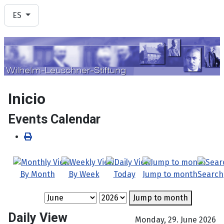
Seleccione su idioma
ES
Inicio
Events Calendar
By Month
By Week
Today
Jump to month
Search
Jump to month
Daily View
Monday, 29. June 2026