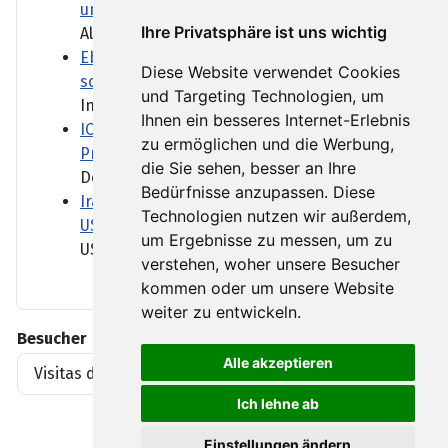
um Grenzkontrollen
Ihre Privatsphäre ist uns wichtig
Als Reaktion auf den Ansturm...
Ebolavirus in DR Kongo verbreitet sich
Diese Website verwendet Cookies
schneller als je zuvor
und Targeting Technologien, um
In der DR Kongo ist die Zahl...
Ihnen ein besseres Internet-Erlebnis
ICE Berlin-Paris fällt wegen technischer
zu ermöglichen und die Werbung,
Probleme vorerst aus
die Sie sehen, besser an Ihre
Der Direktzug zwischen...
Bedürfnisse anzupassen. Diese
Iran-Krieg: Ein bulgarisches Dorf gegen
Technologien nutzen wir außerdem,
US-Flugzeuge
um Ergebnisse zu messen, um zu
US-Tankflugzeuge dürfen...
verstehen, woher unsere Besucher
kommen oder um unsere Website
weiter zu entwickeln.
Besucher
Alle akzeptieren
Visitas del artículo
1919396
Ich lehne ab
Einstellungen ändern