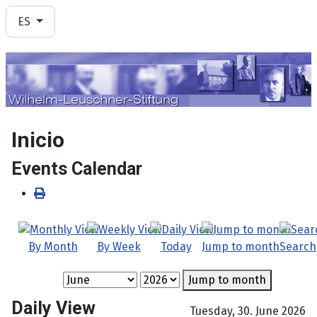
Seleccione su idioma
ES
Inicio
Events Calendar
By Month
By Week
Today
Jump to month
Search
Jump to month
Daily View
Tuesday, 30. June 2026