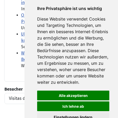
in Bulgarien
Ihre Privatsphäre ist uns wichtig
In Bulgarien ist eine Drohne...
Orban-Kritiker Baka soll Ungarns neuer
Diese Website verwendet Cookies
Präsident werden
und Targeting Technologien, um
Ungarn bekommt einen neuen...
Ihnen ein besseres Internet-Erlebnis
Ukraine und Serbien wollen stärker
zu ermöglichen und die Werbung,
kooperieren - trotz Belgrads Kreml-Nähe
die Sie sehen, besser an Ihre
Serbien pflegt enge...
Bedürfnisse anzupassen. Diese
Wenn über Wasser verhandelt wird - das
Technologien nutzen wir außerdem,
Beispiel Ungarn und Slowakei
um Ergebnisse zu messen, um zu
Wer bekommt wie viel Wasser?...
verstehen, woher unsere Besucher
kommen oder um unsere Website
weiter zu entwickeln.
Besucher
Alle akzeptieren
Visitas del artículo
1919396
Ich lehne ab
Einstellungen ändern