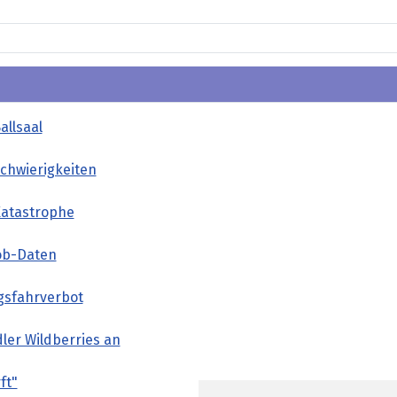
allsaal
Schwierigkeiten
Katastrophe
ob-Daten
gsfahrverbot
ler Wildberries an
ft"