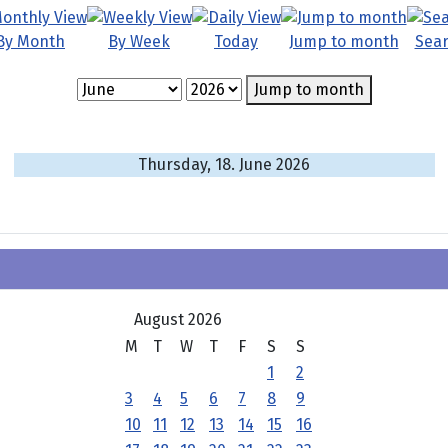
By Month
By Week
Today
Jump to month
Sea
Jump to month
Thursday, 18. June 2026
August 2026
M
T
W
T
F
S
S
1
2
3
4
5
6
7
8
9
10
11
12
13
14
15
16