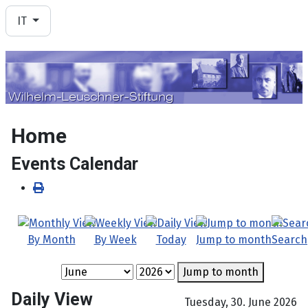
Seleziona la tua lingua
IT
Home
Events Calendar
By Month
By Week
Today
Jump to month
Search
Jump to month
Daily View
Tuesday, 30. June 2026