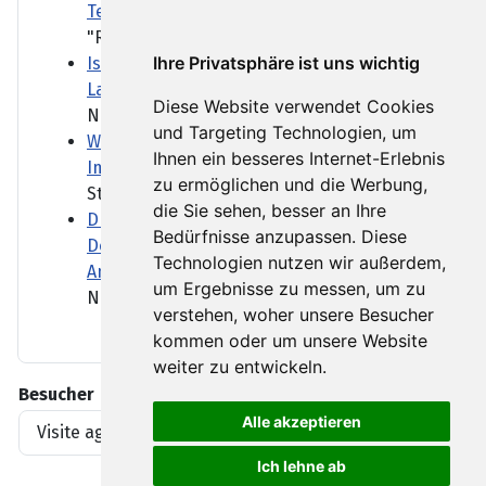
Tempo bei Rentenreform
"Rente mit 63" - abschaffen...
Ihre Privatsphäre ist uns wichtig
Island verweist Walfang-Gegner des
Landes
Diese Website verwendet Cookies
Nach zwei Jahren Pause wird...
und Targeting Technologien, um
WHO: Studien zu Ebola-Medikamenten und
Ihnen ein besseres Internet-Erlebnis
Impfstoffen starten
zu ermöglichen und die Werbung,
Studien für Medikamente und...
die Sie sehen, besser an Ihre
Drohne am Flughafen Leipzig/Halle:
Bedürfnisse anzupassen. Diese
Dobrindt sieht "hybrides
Technologien nutzen wir außerdem,
Anschlagsszenario"
um Ergebnisse zu messen, um zu
Nach dem Fund einer Drohne...
verstehen, woher unsere Besucher
kommen oder um unsere Website
weiter zu entwickeln.
Besucher
Alle akzeptieren
Visite agli articoli
1919396
Ich lehne ab