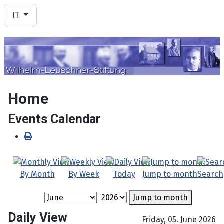
Seleziona la tua lingua
IT
Home
Events Calendar
By Month
By Week
Today
Jump to month
Search
Jump to month
Daily View
Friday, 05. June 2026