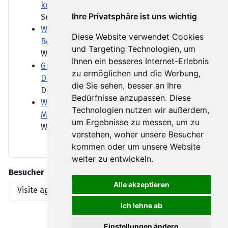
kooperieren - trotz Belgrads Kreml-Nähe
Ihre Privatsphäre ist uns wichtig
Serbien pflegt enge...
Wenn über Wasser verhandelt wird - das
Diese Website verwendet Cookies
Beispiel Ungarn und Slowakei
und Targeting Technologien, um
Wer bekommt wie viel Wasser?...
Ihnen ein besseres Internet-Erlebnis
Großer Zulauf auch bei kleineren CSD-
zu ermöglichen und die Werbung,
Demos
die Sie sehen, besser an Ihre
Deutlich mehr Menschen als...
Bedürfnisse anzupassen. Diese
Was das Bankensterben für Kunden und
Technologien nutzen wir außerdem,
Mittelstand heißt
um Ergebnisse zu messen, um zu
Wenn die Hausbank schließt,...
verstehen, woher unsere Besucher
kommen oder um unsere Website
weiter zu entwickeln.
Besucher
Alle akzeptieren
Visite agli articoli
1919396
Ich lehne ab
Einstellungen ändern