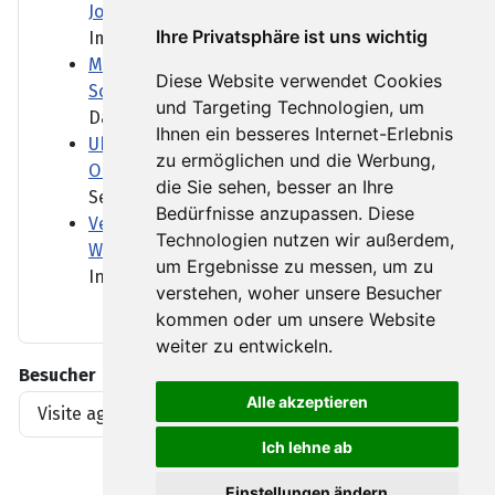
Job-Daten
Ihre Privatsphäre ist uns wichtig
Im Sog der Wall Street hat...
Mehrere Bundesländer lockern Lkw-
Diese Website verwendet Cookies
Sonntagsfahrverbot
und Targeting Technologien, um
Das Niedrigwasser erschwert...
Ihnen ein besseres Internet-Erlebnis
Ukraine greift erneut russischen
zu ermöglichen und die Werbung,
Onlinehändler Wildberries an
die Sie sehen, besser an Ihre
Seit einigen Wochen greift...
Bedürfnisse anzupassen. Diese
Verdächtiger Drohnenflug über "Patriot-
Technologien nutzen wir außerdem,
Werft"
um Ergebnisse zu messen, um zu
In Mechernich befindet sich...
verstehen, woher unsere Besucher
kommen oder um unsere Website
weiter zu entwickeln.
Besucher
Alle akzeptieren
Visite agli articoli
1919396
Ich lehne ab
Einstellungen ändern