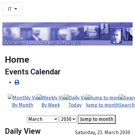
Seleziona la tua lingua
IT
Home
Events Calendar
By Month
By Week
Today
Jump to month
Search
Jump to month
Daily View
Saturday, 23. March 2030