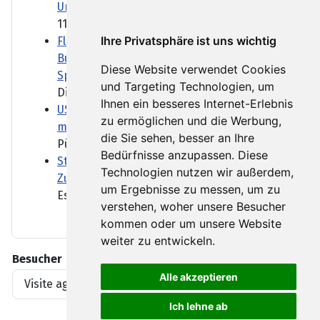
Umweltkatastrophe verursachen
110.000 Tonnen Rohöl hat der...
Ihre Privatsphäre ist uns wichtig
Flughafen Leipzig/Halle:
Bundesanwaltschaft ermittelt zu
Diese Website verwendet Cookies
Sprengstoff-Drohne
und Targeting Technologien, um
Die Bundesanwaltschaft hat...
Ihnen ein besseres Internet-Erlebnis
US-Arzneimittelbehörde lässt neuen
zu ermöglichen und die Werbung,
mRNA-Impfstoff gegen Grippe zu
die Sie sehen, besser an Ihre
Pünktlich zur Grippesaison...
Bedürfnisse anzupassen. Diese
Strategiepapier zeigt Infantinos
Technologien nutzen wir außerdem,
Zukunftsvision für die FIFA
um Ergebnisse zu messen, um zu
Es wird nichts mit den...
verstehen, woher unsere Besucher
kommen oder um unsere Website
weiter zu entwickeln.
Besucher
Alle akzeptieren
Visite agli articoli
1919396
Ich lehne ab