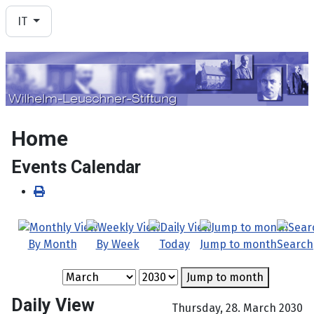
Seleziona la tua lingua
IT
Home
Events Calendar
By Month
By Week
Today
Jump to month
Search
Jump to month
Daily View
Thursday, 28. March 2030