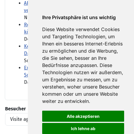
ARD-DeutschlandTrend: AfD legt zu, Union
verliert weiter
Ihre Privatsphäre ist uns wichtig
Nach der Kabinettsumbildung...
Reform des Gewaltschutzgesetzes: Was
Diese Website verwendet Cookies
können Fußfesseln leisten?
und Targeting Technologien, um
Der Anschlag auf den CSD in...
Ihnen ein besseres Internet-Erlebnis
Keine Infos zum Netzwerk des Abdul B.:
zu ermöglichen und die Werbung,
Das Schweigen des BND
die Sie sehen, besser an Ihre
Schon vor dem Anschlag waren...
Bedürfnisse anzupassen. Diese
Extrem-Niedrigwasser: Bilger will
Technologien nutzen wir außerdem,
Sonntagsfahrverbot für Lkw lockern
um Ergebnisse zu messen, um zu
Das Extrem-Niedrigwasser...
verstehen, woher unsere Besucher
kommen oder um unsere Website
weiter zu entwickeln.
Besucher
Alle akzeptieren
Visite agli articoli
1919396
Ich lehne ab