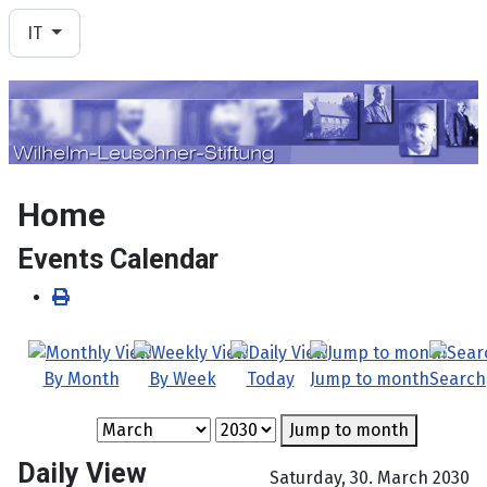
Seleziona la tua lingua
IT
Home
Events Calendar
By Month
By Week
Today
Jump to month
Search
Jump to month
Daily View
Saturday, 30. March 2030