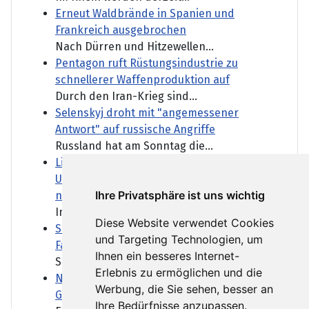
Erneut Waldbrände in Spanien und
Frankreich ausgebrochen
Nach Dürren und Hitzewellen...
Pentagon ruft Rüstungsindustrie zu
schnellerer Waffenproduktion auf
Durch den Iran-Krieg sind...
Selenskyj droht mit "angemessener
Antwort" auf russische Angriffe
Russland hat am Sonntag die...
Linken-Chef Pantisano schließt
Unterstützung für CDU in Sachsen-Anhalt
Ihre Privatsphäre ist uns wichtig
nicht aus
In vier Wochen wird in...
Diese Website verwendet Cookies
SPD kritisiert Härtefallregel bei
und Targeting Technologien, um
Familiennachzug als viel zu streng
Ihnen ein besseres Internet-
Seit einem Jahr ist der...
Erlebnis zu ermöglichen und die
Netanjahu stellt sich erneut gegen Trumps
Werbung, die Sie sehen, besser an
Gaza-Plan
Ihre Bedürfnisse anzupassen.