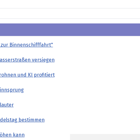
 zur Binnenschifffahrt"
Wasserstraßen versiegen
ohnen und KI profitiert
innsprung
lauter
andelstag bestimmen
höhen kann