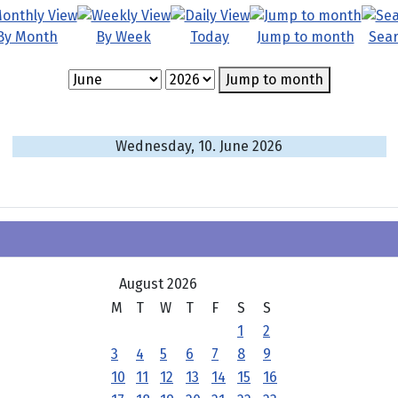
By Month
By Week
Today
Jump to month
Sea
Jump to month
Wednesday, 10. June 2026
August 2026
M
T
W
T
F
S
S
1
2
3
4
5
6
7
8
9
10
11
12
13
14
15
16