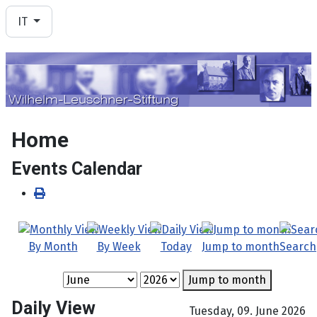
Seleziona la tua lingua
IT
Home
Events Calendar
By Month
By Week
Today
Jump to month
Search
Jump to month
Daily View
Tuesday, 09. June 2026