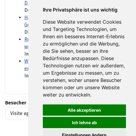
Drohnen und KI profitiert
Ihre Privatsphäre ist uns wichtig
Deutsche Rüstungskonzerne...
Halbjahresbilanz: Commerzbank macht
Diese Website verwendet Cookies
Gewinnsprung
und Targeting Technologien, um
Die Commerzbank hat im...
Ihnen ein besseres Internet-Erlebnis
Rufe nach einer Bundespräsidentin
zu ermöglichen und die Werbung,
werden lauter
die Sie sehen, besser an Ihre
Im Herbst wollen Union und...
Bedürfnisse anzupassen. Diese
Warum Landflucht die Waldbrandgefahr
Technologien nutzen wir außerdem,
erhöhen kann
um Ergebnisse zu messen, um zu
Immer wieder brennen Wälder...
verstehen, woher unsere Besucher
kommen oder um unsere Website
weiter zu entwickeln.
Besucher
Alle akzeptieren
Visite agli articoli
1919396
Ich lehne ab
Einstellungen ändern