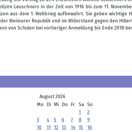
izen Leuschners in der Zeit von 1916 bis zum 11. November
tizen aus dem 1. Weltkrieg aufbewahrt. Sie geben wichtige 
 der Weimarer Republik und im Widerstand gegen den Hitlerte
ann von Schulen bei vorheriger Anmeldung bis Ende 2018 besu
IUM SAARBRÜCKEN IN DER LEUSCHNER-STIFTUNG
August 2026
Mo
Di
Mi
Do
Fr
Sa
So
1
2
3
4
5
6
7
8
9
10
11
12
13
14
15
16