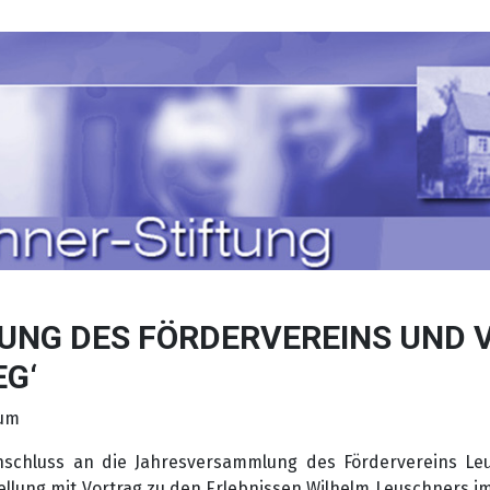
NG DES FÖRDERVEREINS UND 
EG‘
rum
nschluss an die Jahresversammlung des Fördervereins Le
llung mit Vortrag zu den Erlebnissen Wilhelm Leuschners im 