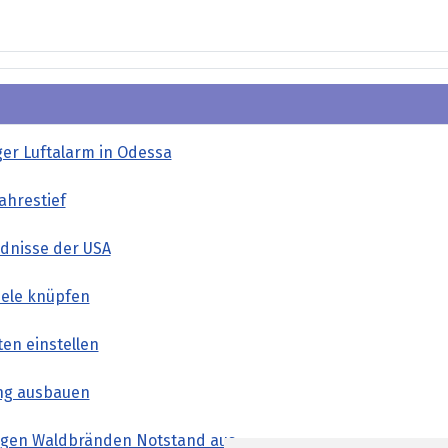
ger Luftalarm in Odessa
ahrestief
ndnisse der USA
iele knüpfen
en einstellen
ung ausbauen
wegen Waldbränden Notstand aus