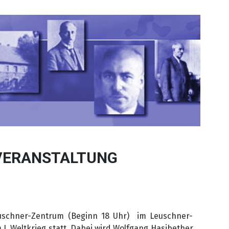
VERANSTALTUNG
uschner-Zentrum (Beginn 18 Uhr) im Leuschner-
I. Weltkrieg statt. Dabei wird Wolfgang Hasibether