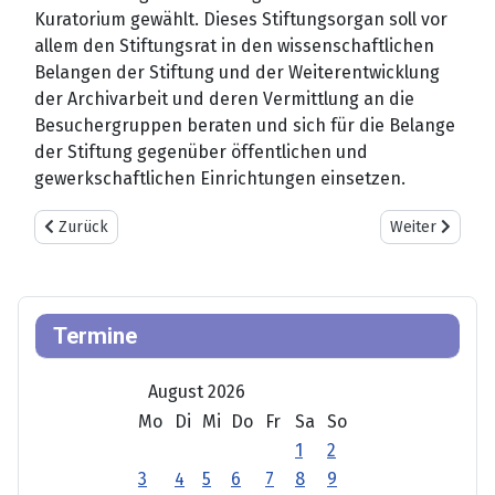
Kuratorium gewählt. Dieses Stiftungsorgan soll vor
allem den Stiftungsrat in den wissenschaftlichen
Belangen der Stiftung und der Weiterentwicklung
der Archivarbeit und deren Vermittlung an die
Besuchergruppen beraten und sich für die Belange
der Stiftung gegenüber öffentlichen und
gewerkschaftlichen Einrichtungen einsetzen.
Vorheriger Beitrag: STIFTUNGSRATSSITZUNG AM 10. MÄRZ 2017
Nächster Beit
Zurück
Weiter
Termine
August 2026
Mo
Di
Mi
Do
Fr
Sa
So
1
2
3
4
5
6
7
8
9