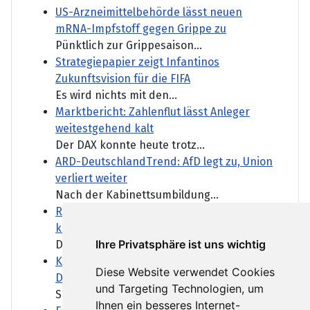
US-Arzneimittelbehörde lässt neuen
mRNA-Impfstoff gegen Grippe zu
Pünktlich zur Grippesaison...
Strategiepapier zeigt Infantinos
Zukunftsvision für die FIFA
Es wird nichts mit den...
Marktbericht: Zahlenflut lässt Anleger
weitestgehend kalt
Der DAX konnte heute trotz...
ARD-DeutschlandTrend: AfD legt zu, Union
verliert weiter
Nach der Kabinettsumbildung...
Reform des Gewaltschutzgesetzes: Was
können Fußfesseln leisten?
Ihre Privatsphäre ist uns wichtig
Der Anschlag auf den CSD in...
Keine Infos zum Netzwerk des Abdul B.:
Diese Website verwendet Cookies
Das Schweigen des BND
und Targeting Technologien, um
Schon vor dem Anschlag waren...
Ihnen ein besseres Internet-