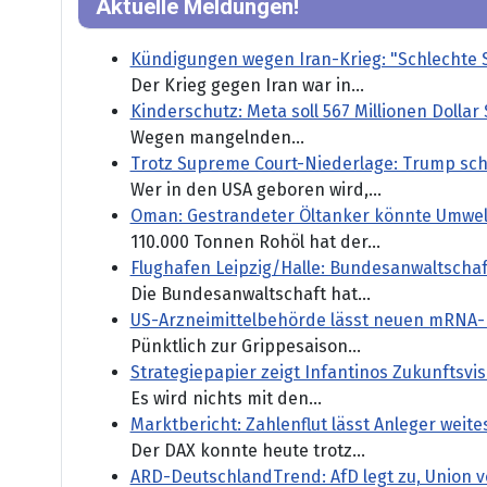
Aktuelle Meldungen!
Kündigungen wegen Iran-Krieg: "Schlechte 
Der Krieg gegen Iran war in...
Kinderschutz: Meta soll 567 Millionen Dollar
Wegen mangelnden...
Trotz Supreme Court-Niederlage: Trump sch
Wer in den USA geboren wird,...
Oman: Gestrandeter Öltanker könnte Umwel
110.000 Tonnen Rohöl hat der...
Flughafen Leipzig/Halle: Bundesanwaltschaf
Die Bundesanwaltschaft hat...
US-Arzneimittelbehörde lässt neuen mRNA-
Pünktlich zur Grippesaison...
Strategiepapier zeigt Infantinos Zukunftsvisi
Es wird nichts mit den...
Marktbericht: Zahlenflut lässt Anleger weit
Der DAX konnte heute trotz...
ARD-DeutschlandTrend: AfD legt zu, Union ve