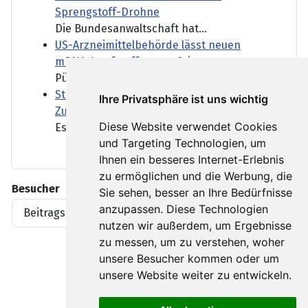
Sprengstoff-Drohne
Die Bundesanwaltschaft hat...
US-Arzneimittelbehörde lässt neuen
mRNA-Impfstoff gegen Grippe zu
Pünktlich zur Grippesaison...
Strategiepapier zeigt Infantinos
Ihre Privatsphäre ist uns wichtig
Zukunftsvision für die FIFA
Diese Website verwendet Cookies
Es wird nichts mit den...
und Targeting Technologien, um
Ihnen ein besseres Internet-Erlebnis
zu ermöglichen und die Werbung, die
Besucher
Sie sehen, besser an Ihre Bedürfnisse
anzupassen. Diese Technologien
Beitragsaufrufe
1919396
nutzen wir außerdem, um Ergebnisse
zu messen, um zu verstehen, woher
unsere Besucher kommen oder um
unsere Website weiter zu entwickeln.