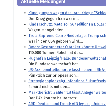
Aktuelle Meldungen!
Kündigungen wegen des Iran-Kriegs: "Schle
Der Krieg gegen Iran war in...
Kinderschutz: Meta soll 567 Millionen Dollar
Wegen mangelnden...
Trotz Supreme Court-Niederlage: Trump sch
Wer in den USA geboren wird,...
Oman: Gestrandeter Öltanker könnte Umwel
110.000 Tonnen Rohöl hat der...
Flughafen Leipzig/Halle: Bundesanwaltschaf
Die Bundesanwaltschaft hat...
US-Arzneimittelbehörde lässt neuen mRNA-
Pünktlich zur Grippesaison...
Strategiepapier zeigt Infantinos Zukunftsvisi
Es wird nichts mit den...
Marktbericht: Zahlenflut lässt Anleger weit
Der DAX konnte heute trotz...
ARD-DeutschlandTrend: AfD legt zu, Union ve