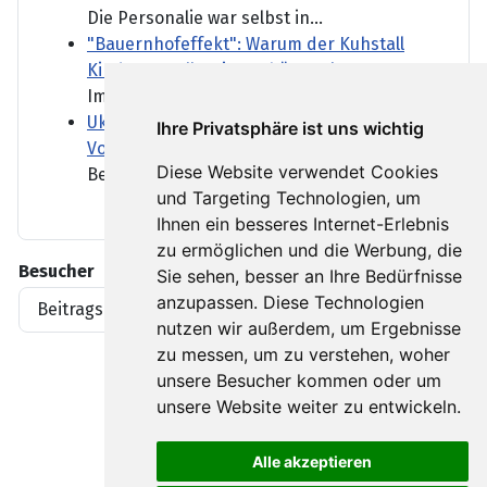
Die Personalie war selbst in...
"Bauernhofeffekt": Warum der Kuhstall
Kinder vor Allergien schützen kann
Im Kuhstall gibt es...
Ukraine meldet Tote bei Luftangriffen auf
Ihre Privatsphäre ist uns wichtig
Vorort von Kiew
Diese Website verwendet Cookies
Bei einer nächtlichen...
und Targeting Technologien, um
Ihnen ein besseres Internet-Erlebnis
zu ermöglichen und die Werbung, die
Besucher
Sie sehen, besser an Ihre Bedürfnisse
anzupassen. Diese Technologien
Beitragsaufrufe
1919396
nutzen wir außerdem, um Ergebnisse
zu messen, um zu verstehen, woher
unsere Besucher kommen oder um
unsere Website weiter zu entwickeln.
Alle akzeptieren