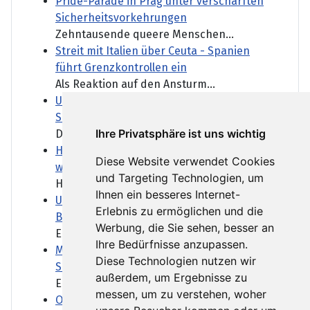
Pride-Parade in Prag unter verschärften
Sicherheitsvorkehrungen
Zehntausende queere Menschen...
Streit mit Italien über Ceuta - Spanien
führt Grenzkontrollen ein
Als Reaktion auf den Ansturm...
US-Senat beschließt verschärfte Russland-
Sanktionen
Ihre Privatsphäre ist uns wichtig
Der US-Senat macht den Weg...
Hitzewelle im Gazastreifen: "Die Zelte sind
Diese Website verwendet Cookies
wie stickige Backöfen"
und Targeting Technologien, um
Hunderttausende Menschen...
Ihnen ein besseres Internet-
US-Gericht stoppt vorerst Bau von Trumps
Erlebnis zu ermöglichen und die
Ballsaal
Werbung, die Sie sehen, besser an
Ein Ballsaal nach den...
Ihre Bedürfnisse anzupassen.
Minderjährige in Ceuta bringen Spanien in
Diese Technologien nutzen wir
Schwierigkeiten
außerdem, um Ergebnisse zu
Erwachsene Migranten haben...
messen, um zu verstehen, woher
Oman - ein Tanker und die Angst vor einer